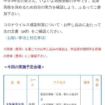
中学3年生の皆さん、いよいよ高校受験の学年です。志望
高校を決めるため自分の実力を確認しよう。ふるってご参
加下さい。
コロナウイルス感染対策について：お申し込みにあたって
次の文書（pdf）をご確認ください。
〈お願い事項と対応事項〉
※団体（塾等）を通じてのお申し込みの場合は、申込受付期間等を所属
の団体（塾等）にご確認下さい。
＜今回の実施予定会場＞
コー
地
会 場
アクセス
備考
ス
図
阪急京都線「正雀」駅から徒歩5
分
大阪薫英女学
午前
ＪＲ京都線「岸辺」駅から徒歩