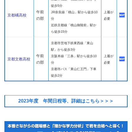
徒歩5分
午前
JR奈良線「桃山」駅から徒歩10
上履が
京都橘高校
の部
分
必要
近鉄京都線「桃山御陵前」駅か
ら徒歩15分
京都市営地下鉄東西線「東山
駅」から徒歩3分
午前
京阪本線「三条」駅から徒歩10
上履が
京都文教高校
の部
分
必要
京都市バス「東山仁王門」下車
徒歩2分
2023年度 年間日程等、詳細はこちら＞＞＞