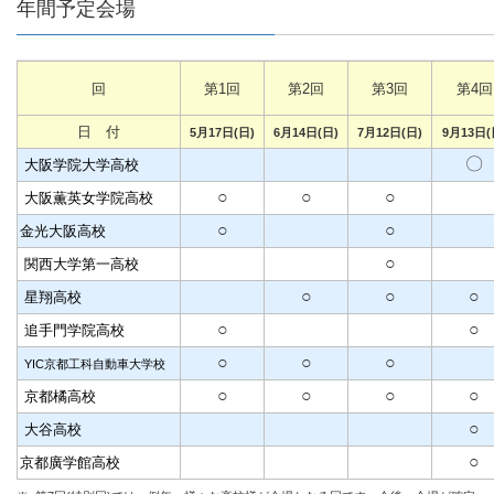
年間予定会場
回
第1回
第2回
第3回
第4回
日 付
5月17日(日)
6月14日(日)
7月12日(日)
9月13日(
〇
大阪学院大学高校
○
○
○
大阪薫英女学院高校
○
○
金光大阪高校
○
関西大学第一高校
○
○
○
星翔高校
○
○
追手門学院高校
○
○
○
YIC京都工科自動車大学校
○
○
○
○
京都橘高校
○
大谷高校
○
京都廣学館高校