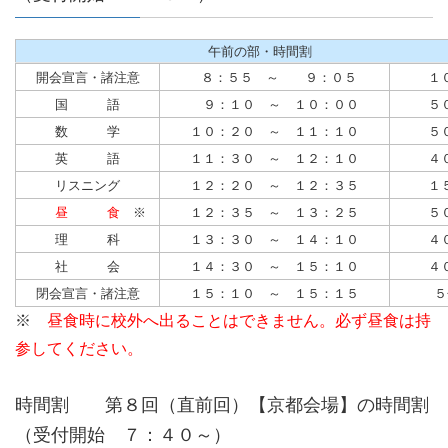
午前の部・時間割
開会宣言・諸注意
８：５５ ～ ９：０５
１
国 語
９：１０ ～ １０：００
５
数 学
１０：２０ ～ １１：１０
５
英 語
１１：３０ ～ １２：１０
４
リスニング
１２：２０ ～ １２：３５
１
昼 食
※
１２：３５ ～ １３：２５
５
理 科
１３：３０ ～ １４：１０
４
社 会
１４：３０ ～ １５：１０
４
閉会宣言・諸注意
１５：１０ ～ １５：１５
５
※
昼食時に校外へ出ることはできません。必ず昼食は持
参してください。
時間割
第８回（直前回）【京都会場】の時間割
（受付開始 ７：４０～）