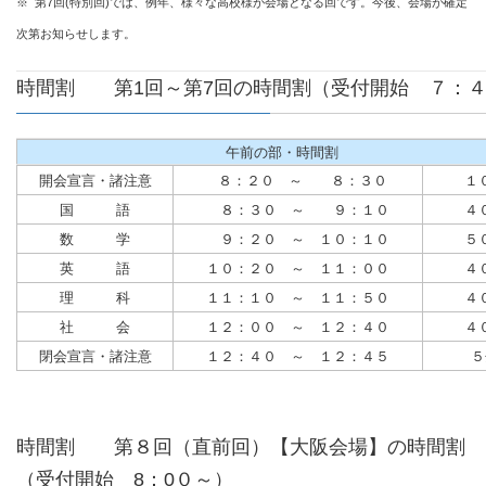
※ 第7回(特別回)では、例年、様々な高校様が会場となる回です。今後、会場が確定
次第お知らせします。
時間割
第1回～第7回の時間割
（受付開始 ７：
午前の部・時間割
開会宣言・諸注意
８：２０ ～ ８：３０
１
国 語
８：３０ ～ ９：１０
４
数 学
９：２０ ～ １０：１０
５
英 語
１０：２０ ～ １１：００
４
理 科
１１：１０ ～ １１：５０
４
社 会
１２：００ ～ １２：４０
４
閉会宣言・諸注意
１２：４０ ～ １２：４５
５
時間割
第８回（直前回）【
大阪会場
】
の時間割
（受付開始 8：0０～）